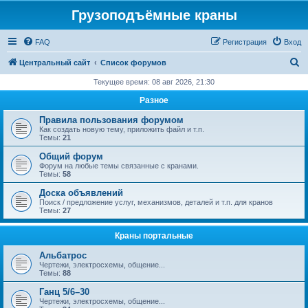
Грузоподъёмные краны
FAQ
Регистрация
Вход
П
Центральный сайт
Список форумов
о
Текущее время: 08 авг 2026, 21:30
и
Разное
с
Правила пользования форумом
к
Как создать новую тему, приложить файл и т.п.
Темы:
21
Общий форум
Форум на любые темы связанные с кранами.
Темы:
58
Доска объявлений
Поиск / предложение услуг, механизмов, деталей и т.п. для кранов
Темы:
27
Краны портальные
Альбатрос
Чертежи, электросхемы, общение...
Темы:
88
Ганц 5/6–30
Чертежи, электросхемы, общение...