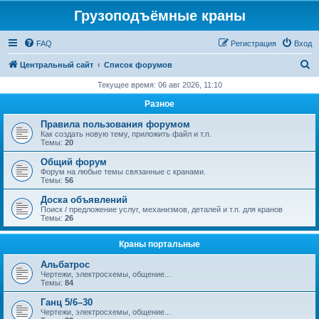
Грузоподъёмные краны
FAQ
Регистрация
Вход
П
Центральный сайт
Список форумов
о
Текущее время: 06 авг 2026, 11:10
и
Разное
с
Правила пользования форумом
к
Как создать новую тему, приложить файл и т.п.
Темы:
20
Общий форум
Форум на любые темы связанные с кранами.
Темы:
56
Доска объявлений
Поиск / предложение услуг, механизмов, деталей и т.п. для кранов
Темы:
26
Краны портальные
Альбатрос
Чертежи, электросхемы, общение...
Темы:
84
Ганц 5/6–30
Чертежи, электросхемы, общение...