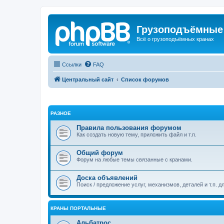
Грузоподъёмные
Всё о грузоподъёмных кранах
Ссылки
FAQ
Центральный сайт
Список форумов
РАЗНОЕ
Правила пользования форумом
Как создать новую тему, приложить файл и т.п.
Общий форум
Форум на любые темы связанные с кранами.
Доска объявлений
Поиск / предложение услуг, механизмов, деталей и т.п. д
КРАНЫ ПОРТАЛЬНЫЕ
Альбатрос