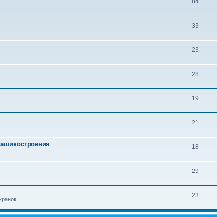
84
33
23
28
19
21
 машиностроения
18
29
23
кранов