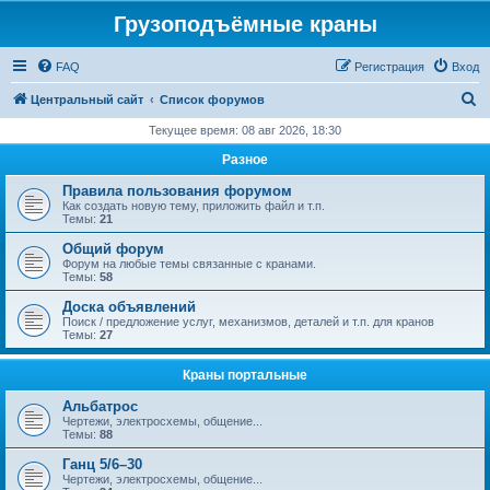
Грузоподъёмные краны
FAQ
Регистрация
Вход
П
Центральный сайт
Список форумов
о
Текущее время: 08 авг 2026, 18:30
и
Разное
с
Правила пользования форумом
к
Как создать новую тему, приложить файл и т.п.
Темы:
21
Общий форум
Форум на любые темы связанные с кранами.
Темы:
58
Доска объявлений
Поиск / предложение услуг, механизмов, деталей и т.п. для кранов
Темы:
27
Краны портальные
Альбатрос
Чертежи, электросхемы, общение...
Темы:
88
Ганц 5/6–30
Чертежи, электросхемы, общение...