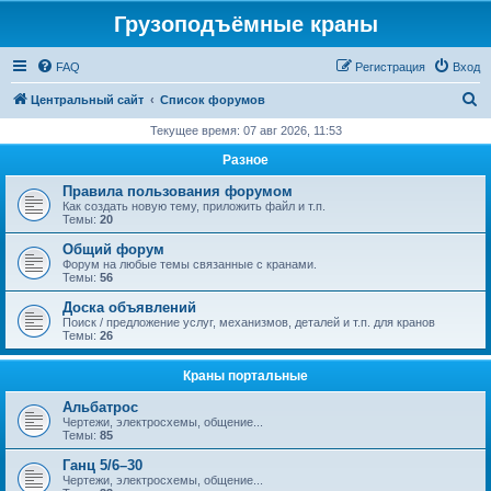
Грузоподъёмные краны
FAQ
Регистрация
Вход
П
Центральный сайт
Список форумов
о
Текущее время: 07 авг 2026, 11:53
и
Разное
с
Правила пользования форумом
к
Как создать новую тему, приложить файл и т.п.
Темы:
20
Общий форум
Форум на любые темы связанные с кранами.
Темы:
56
Доска объявлений
Поиск / предложение услуг, механизмов, деталей и т.п. для кранов
Темы:
26
Краны портальные
Альбатрос
Чертежи, электросхемы, общение...
Темы:
85
Ганц 5/6–30
Чертежи, электросхемы, общение...