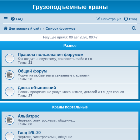
Грузоподъёмные краны
FAQ
Регистрация
Вход
П
Центральный сайт
Список форумов
о
Текущее время: 09 авг 2026, 09:47
и
Разное
с
Правила пользования форумом
к
Как создать новую тему, приложить файл и т.п.
Темы:
21
Общий форум
Форум на любые темы связанные с кранами.
Темы:
58
Доска объявлений
Поиск / предложение услуг, механизмов, деталей и т.п. для кранов
Темы:
27
Краны портальные
Альбатрос
Чертежи, электросхемы, общение...
Темы:
88
Ганц 5/6–30
Чертежи, электросхемы, общение...