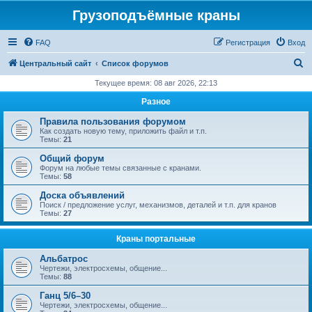
Грузоподъёмные краны
FAQ
Регистрация
Вход
П
Центральный сайт
Список форумов
о
Текущее время: 08 авг 2026, 22:13
и
Разное
с
Правила пользования форумом
к
Как создать новую тему, приложить файл и т.п.
Темы:
21
Общий форум
Форум на любые темы связанные с кранами.
Темы:
58
Доска объявлений
Поиск / предложение услуг, механизмов, деталей и т.п. для кранов
Темы:
27
Краны портальные
Альбатрос
Чертежи, электросхемы, общение...
Темы:
88
Ганц 5/6–30
Чертежи, электросхемы, общение...