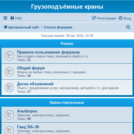
Грузоподъёмные краны
FAQ
Регистрация
Вход
П
Центральный сайт
Список форумов
о
Текущее время: 08 авг 2026, 16:39
и
Разное
с
Правила пользования форумом
к
Как создать новую тему, приложить файл и т.п.
Темы:
21
Общий форум
Форум на любые темы связанные с кранами.
Темы:
58
Доска объявлений
Поиск / предложение услуг, механизмов, деталей и т.п. для кранов
Темы:
27
Краны портальные
Альбатрос
Чертежи, электросхемы, общение...
Темы:
88
Ганц 5/6–30
Чертежи, электросхемы, общение...