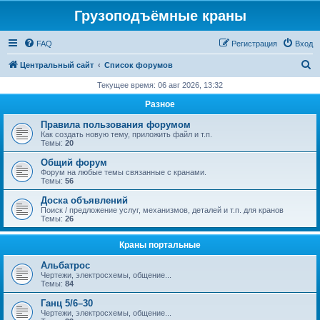
Грузоподъёмные краны
FAQ
Регистрация
Вход
П
Центральный сайт
Список форумов
о
Текущее время: 06 авг 2026, 13:32
и
Разное
с
Правила пользования форумом
к
Как создать новую тему, приложить файл и т.п.
Темы:
20
Общий форум
Форум на любые темы связанные с кранами.
Темы:
56
Доска объявлений
Поиск / предложение услуг, механизмов, деталей и т.п. для кранов
Темы:
26
Краны портальные
Альбатрос
Чертежи, электросхемы, общение...
Темы:
84
Ганц 5/6–30
Чертежи, электросхемы, общение...