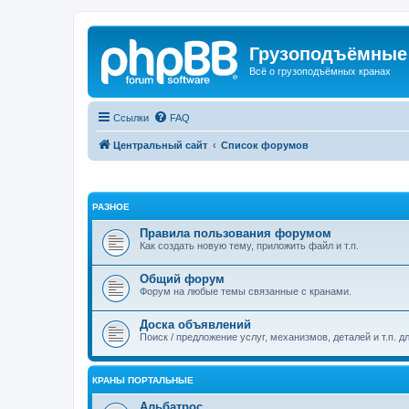
Грузоподъёмные
Всё о грузоподъёмных кранах
Ссылки
FAQ
Центральный сайт
Список форумов
РАЗНОЕ
Правила пользования форумом
Как создать новую тему, приложить файл и т.п.
Общий форум
Форум на любые темы связанные с кранами.
Доска объявлений
Поиск / предложение услуг, механизмов, деталей и т.п. д
КРАНЫ ПОРТАЛЬНЫЕ
Альбатрос