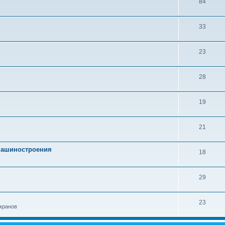
84
33
23
28
19
21
 машиностроения
18
29
23
кранов