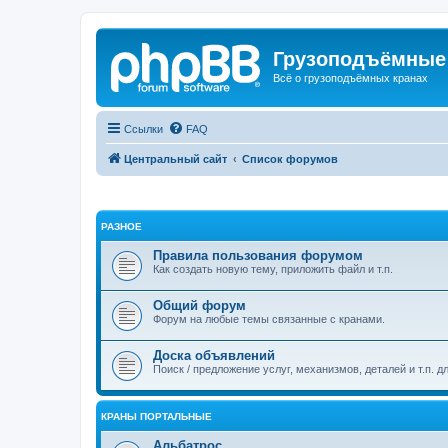
Грузоподъёмные
Всё о грузоподъёмных кранах
Ссылки
FAQ
Центральный сайт
Список форумов
РАЗНОЕ
Правила пользования форумом
Как создать новую тему, приложить файл и т.п.
Общий форум
Форум на любые темы связанные с кранами.
Доска объявлений
Поиск / предложение услуг, механизмов, деталей и т.п. д
КРАНЫ ПОРТАЛЬНЫЕ
Альбатрос