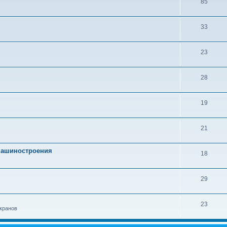
85
33
23
28
19
21
 машиностроения
18
29
23
кранов