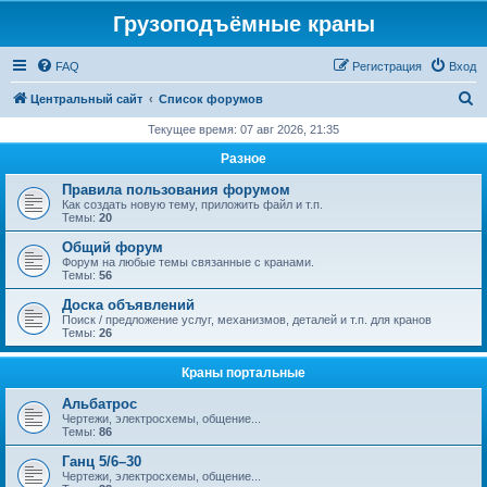
Грузоподъёмные краны
FAQ
Регистрация
Вход
П
Центральный сайт
Список форумов
о
Текущее время: 07 авг 2026, 21:35
и
Разное
с
Правила пользования форумом
к
Как создать новую тему, приложить файл и т.п.
Темы:
20
Общий форум
Форум на любые темы связанные с кранами.
Темы:
56
Доска объявлений
Поиск / предложение услуг, механизмов, деталей и т.п. для кранов
Темы:
26
Краны портальные
Альбатрос
Чертежи, электросхемы, общение...
Темы:
86
Ганц 5/6–30
Чертежи, электросхемы, общение...