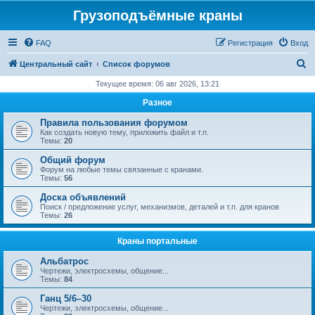
Грузоподъёмные краны
FAQ
Регистрация
Вход
П
Центральный сайт
Список форумов
о
Текущее время: 06 авг 2026, 13:21
и
Разное
с
Правила пользования форумом
к
Как создать новую тему, приложить файл и т.п.
Темы:
20
Общий форум
Форум на любые темы связанные с кранами.
Темы:
56
Доска объявлений
Поиск / предложение услуг, механизмов, деталей и т.п. для кранов
Темы:
26
Краны портальные
Альбатрос
Чертежи, электросхемы, общение...
Темы:
84
Ганц 5/6–30
Чертежи, электросхемы, общение...