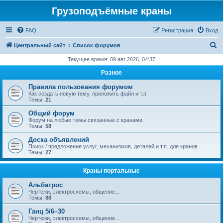
Грузоподъёмные краны
FAQ
Регистрация
Вход
П
Центральный сайт
Список форумов
о
Текущее время: 09 авг 2026, 04:37
и
Разное
с
Правила пользования форумом
к
Как создать новую тему, приложить файл и т.п.
Темы:
21
Общий форум
Форум на любые темы связанные с кранами.
Темы:
58
Доска объявлений
Поиск / предложение услуг, механизмов, деталей и т.п. для кранов
Темы:
27
Краны портальные
Альбатрос
Чертежи, электросхемы, общение...
Темы:
88
Ганц 5/6–30
Чертежи, электросхемы, общение...