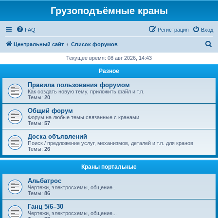
Грузоподъёмные краны
FAQ
Регистрация
Вход
П
Центральный сайт
Список форумов
о
Текущее время: 08 авг 2026, 14:43
и
Разное
с
Правила пользования форумом
к
Как создать новую тему, приложить файл и т.п.
Темы:
20
Общий форум
Форум на любые темы связанные с кранами.
Темы:
57
Доска объявлений
Поиск / предложение услуг, механизмов, деталей и т.п. для кранов
Темы:
26
Краны портальные
Альбатрос
Чертежи, электросхемы, общение...
Темы:
86
Ганц 5/6–30
Чертежи, электросхемы, общение...