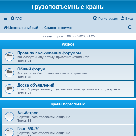
Грузоподъёмные краны
FAQ
Регистрация
Вход
П
Центральный сайт
Список форумов
о
Текущее время: 08 авг 2026, 21:25
и
Разное
с
Правила пользования форумом
к
Как создать новую тему, приложить файл и т.п.
Темы:
21
Общий форум
Форум на любые темы связанные с кранами.
Темы:
58
Доска объявлений
Поиск / предложение услуг, механизмов, деталей и т.п. для кранов
Темы:
27
Краны портальные
Альбатрос
Чертежи, электросхемы, общение...
Темы:
88
Ганц 5/6–30
Чертежи, электросхемы, общение...