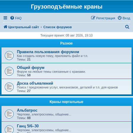
Грузоподъёмные краны
FAQ
Регистрация
Вход
П
Центральный сайт
Список форумов
о
Текущее время: 08 авг 2026, 19:10
и
Разное
с
Правила пользования форумом
к
Как создать новую тему, приложить файл и т.п.
Темы:
21
Общий форум
Форум на любые темы связанные с кранами.
Темы:
58
Доска объявлений
Поиск / предложение услуг, механизмов, деталей и т.п. для кранов
Темы:
27
Краны портальные
Альбатрос
Чертежи, электросхемы, общение...
Темы:
88
Ганц 5/6–30
Чертежи, электросхемы, общение...