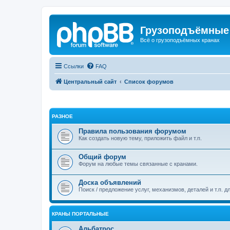
Грузоподъёмные
Всё о грузоподъёмных кранах
Ссылки
FAQ
Центральный сайт
Список форумов
РАЗНОЕ
Правила пользования форумом
Как создать новую тему, приложить файл и т.п.
Общий форум
Форум на любые темы связанные с кранами.
Доска объявлений
Поиск / предложение услуг, механизмов, деталей и т.п. д
КРАНЫ ПОРТАЛЬНЫЕ
Альбатрос