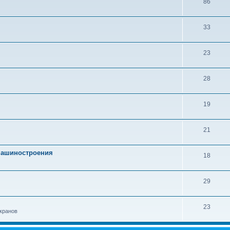
86
33
23
28
19
21
 машиностроения
18
29
23
кранов