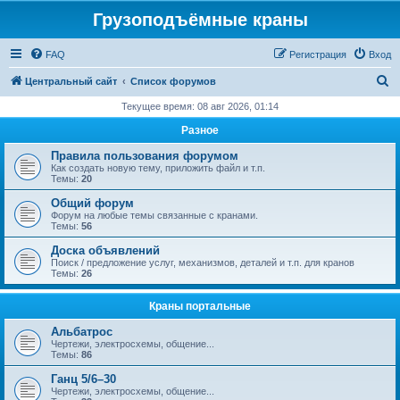
Грузоподъёмные краны
FAQ
Регистрация
Вход
П
Центральный сайт
Список форумов
о
Текущее время: 08 авг 2026, 01:14
и
Разное
с
Правила пользования форумом
к
Как создать новую тему, приложить файл и т.п.
Темы:
20
Общий форум
Форум на любые темы связанные с кранами.
Темы:
56
Доска объявлений
Поиск / предложение услуг, механизмов, деталей и т.п. для кранов
Темы:
26
Краны портальные
Альбатрос
Чертежи, электросхемы, общение...
Темы:
86
Ганц 5/6–30
Чертежи, электросхемы, общение...