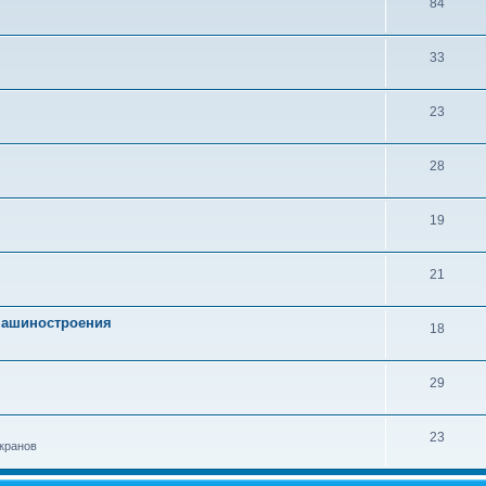
84
33
23
28
19
21
 машиностроения
18
29
23
кранов