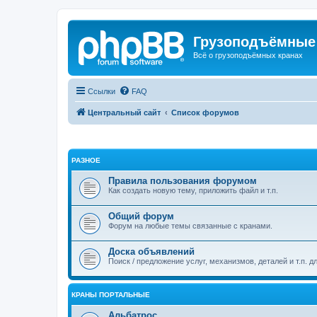
Грузоподъёмные
Всё о грузоподъёмных кранах
Ссылки
FAQ
Центральный сайт
Список форумов
РАЗНОЕ
Правила пользования форумом
Как создать новую тему, приложить файл и т.п.
Общий форум
Форум на любые темы связанные с кранами.
Доска объявлений
Поиск / предложение услуг, механизмов, деталей и т.п. д
КРАНЫ ПОРТАЛЬНЫЕ
Альбатрос