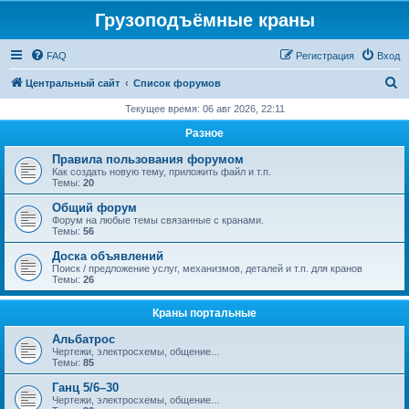
Грузоподъёмные краны
FAQ
Регистрация
Вход
П
Центральный сайт
Список форумов
о
Текущее время: 06 авг 2026, 22:11
и
Разное
с
Правила пользования форумом
к
Как создать новую тему, приложить файл и т.п.
Темы:
20
Общий форум
Форум на любые темы связанные с кранами.
Темы:
56
Доска объявлений
Поиск / предложение услуг, механизмов, деталей и т.п. для кранов
Темы:
26
Краны портальные
Альбатрос
Чертежи, электросхемы, общение...
Темы:
85
Ганц 5/6–30
Чертежи, электросхемы, общение...