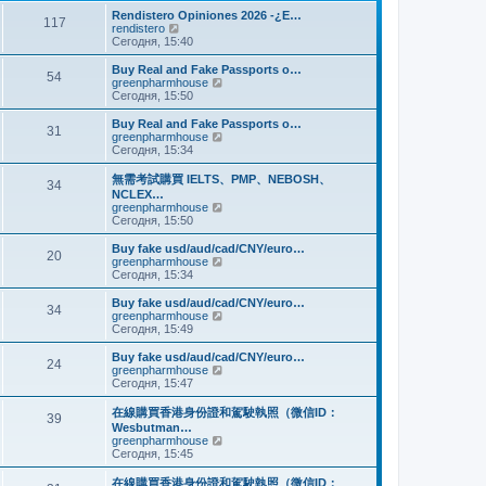
и
м
е
Rendistero Opiniones 2026 -¿E…
к
117
у
д
П
rendistero
п
с
н
е
Сегодня, 15:40
о
о
е
р
с
о
м
е
Buy Real and Fake Passports o…
л
б
54
у
й
П
greenpharmhouse
е
щ
с
т
е
Сегодня, 15:50
д
е
о
и
р
н
н
о
к
е
Buy Real and Fake Passports o…
е
и
б
31
п
й
П
greenpharmhouse
м
ю
щ
о
т
е
Сегодня, 15:34
у
е
с
и
р
с
н
л
к
е
о
無需考試購買 IELTS、PMP、NEBOSH、
и
е
34
п
й
о
NCLEX…
ю
д
о
т
б
П
greenpharmhouse
н
с
и
щ
е
Сегодня, 15:50
е
л
к
е
р
м
е
п
н
е
Buy fake usd/aud/cad/CNY/euro…
у
д
о
20
и
й
П
greenpharmhouse
с
н
с
ю
т
е
Сегодня, 15:34
о
е
л
и
р
о
м
е
к
е
б
Buy fake usd/aud/cad/CNY/euro…
у
д
34
п
й
щ
П
greenpharmhouse
с
н
о
т
е
е
Сегодня, 15:49
о
е
с
и
н
р
о
м
л
к
и
е
б
Buy fake usd/aud/cad/CNY/euro…
у
е
24
п
ю
й
щ
П
greenpharmhouse
с
д
о
т
е
е
Сегодня, 15:47
о
н
с
и
н
р
о
е
л
к
и
е
б
在線購買香港身份證和駕駛執照（微信ID：
м
е
39
п
ю
й
щ
Wesbutman…
у
д
о
т
е
П
greenpharmhouse
с
н
с
и
н
е
Сегодня, 15:45
о
е
л
к
и
р
о
м
е
п
ю
е
б
у
在線購買香港身份證和駕駛執照（微信ID：
д