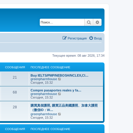
Поиск
Расширенный по
Регистрация
Вход
Текущее время: 08 авг 2026, 17:34
СООБЩЕНИЯ
ПОСЛЕДНЕЕ СООБЩЕНИЕ
Buy IELTS/PMP/NEBOSH/NCLEX,CI…
21
П
greenpharmhouse
е
Сегодня, 15:32
р
е
Compre pasaportes reales y fa…
68
й
П
greenpharmhouse
т
е
Сегодня, 15:32
и
р
к
е
購買真假護照, 購買正品美國護照、加拿大護照
28
п
й
（微信ID：W…
о
т
П
greenpharmhouse
с
и
е
Сегодня, 15:32
л
к
р
е
п
е
д
о
й
н
СООБЩЕНИЯ
ПОСЛЕДНЕЕ СООБЩЕНИЕ
с
т
е
л