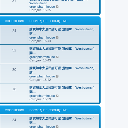
о
31
й
щ
с
н
Wesbutman…
с
т
е
о
е
П
greenpharmhouse
л
и
н
о
м
е
Сегодня, 15:35
е
к
и
б
у
р
д
п
ю
щ
с
е
н
о
е
о
й
е
СООБЩЕНИЯ
ПОСЛЕДНЕЕ СООБЩЕНИЕ
с
н
о
т
м
л
и
б
и
у
е
購買加拿大居民許可證 (微信ID：Wesbutman)
ю
щ
к
24
с
д
購…
е
п
о
н
н
о
П
greenpharmhouse
о
е
и
с
е
Сегодня, 15:44
б
м
ю
л
р
щ
у
е
е
е
購買加拿大居民許可證 (微信ID：Wesbutman)
с
52
д
й
н
購…
о
н
т
и
о
П
greenpharmhouse
е
и
ю
б
е
Сегодня, 15:43
м
к
щ
р
у
п
е
е
購買加拿大居民許可證 (微信ID：Wesbutman)
с
о
20
н
й
о
с
購…
и
т
о
л
П
greenpharmhouse
ю
и
б
е
е
Сегодня, 15:42
к
щ
д
р
п
е
н
е
購買加拿大居民許可證 (微信ID：Wesbutman)
о
н
е
18
й
с
購…
и
м
т
л
ю
у
П
greenpharmhouse
и
е
с
е
Сегодня, 15:39
к
д
о
р
п
н
о
е
о
е
б
й
СООБЩЕНИЯ
ПОСЛЕДНЕЕ СООБЩЕНИЕ
с
м
щ
т
л
у
е
и
е
購買加拿大居民許可證 (微信ID：Wesbutman)
с
н
к
34
д
о
購…
и
п
н
о
ю
о
П
greenpharmhouse
е