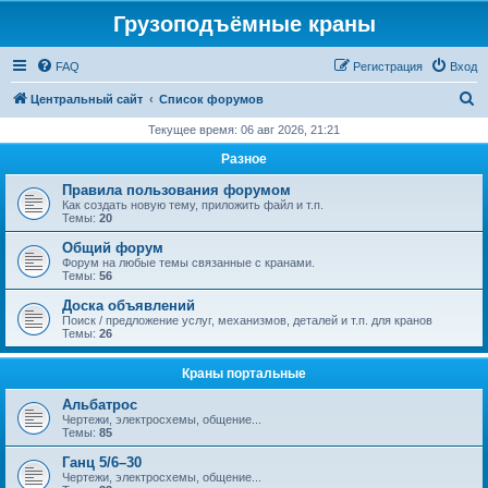
Грузоподъёмные краны
FAQ
Регистрация
Вход
П
Центральный сайт
Список форумов
о
Текущее время: 06 авг 2026, 21:21
и
Разное
с
Правила пользования форумом
к
Как создать новую тему, приложить файл и т.п.
Темы:
20
Общий форум
Форум на любые темы связанные с кранами.
Темы:
56
Доска объявлений
Поиск / предложение услуг, механизмов, деталей и т.п. для кранов
Темы:
26
Краны портальные
Альбатрос
Чертежи, электросхемы, общение...
Темы:
85
Ганц 5/6–30
Чертежи, электросхемы, общение...