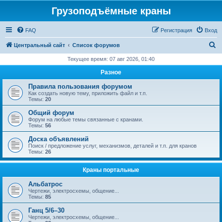
Грузоподъёмные краны
FAQ
Регистрация
Вход
П
Центральный сайт
Список форумов
о
Текущее время: 07 авг 2026, 01:40
и
Разное
с
Правила пользования форумом
к
Как создать новую тему, приложить файл и т.п.
Темы:
20
Общий форум
Форум на любые темы связанные с кранами.
Темы:
56
Доска объявлений
Поиск / предложение услуг, механизмов, деталей и т.п. для кранов
Темы:
26
Краны портальные
Альбатрос
Чертежи, электросхемы, общение...
Темы:
85
Ганц 5/6–30
Чертежи, электросхемы, общение...