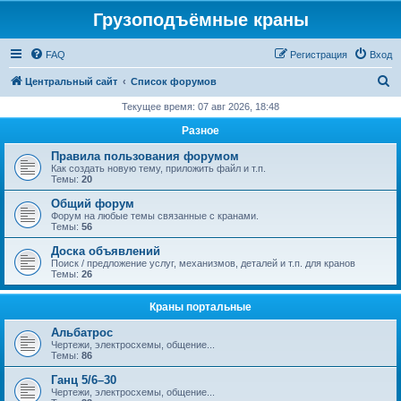
Грузоподъёмные краны
FAQ
Регистрация
Вход
П
Центральный сайт
Список форумов
о
Текущее время: 07 авг 2026, 18:48
и
Разное
с
Правила пользования форумом
к
Как создать новую тему, приложить файл и т.п.
Темы:
20
Общий форум
Форум на любые темы связанные с кранами.
Темы:
56
Доска объявлений
Поиск / предложение услуг, механизмов, деталей и т.п. для кранов
Темы:
26
Краны портальные
Альбатрос
Чертежи, электросхемы, общение...
Темы:
86
Ганц 5/6–30
Чертежи, электросхемы, общение...