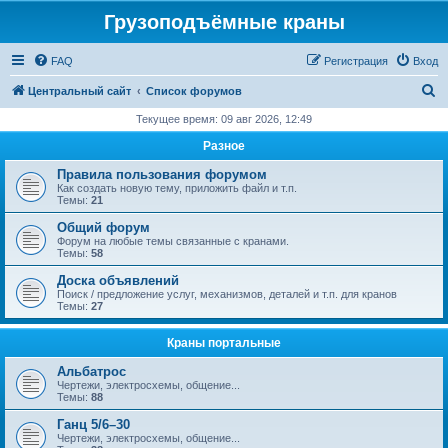
Грузоподъёмные краны
FAQ
Регистрация
Вход
П
Центральный сайт
Список форумов
о
Текущее время: 09 авг 2026, 12:49
и
Разное
с
Правила пользования форумом
к
Как создать новую тему, приложить файл и т.п.
Темы:
21
Общий форум
Форум на любые темы связанные с кранами.
Темы:
58
Доска объявлений
Поиск / предложение услуг, механизмов, деталей и т.п. для кранов
Темы:
27
Краны портальные
Альбатрос
Чертежи, электросхемы, общение...
Темы:
88
Ганц 5/6–30
Чертежи, электросхемы, общение...