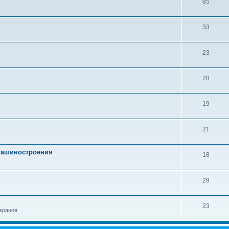
85
33
23
28
19
21
 машиностроения
18
29
23
кранов