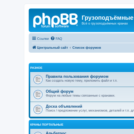
Грузоподъёмные
Всё о грузоподъёмных кранах
Ссылки
FAQ
Центральный сайт
Список форумов
РАЗНОЕ
Правила пользования форумом
Как создать новую тему, приложить файл и т.п.
Общий форум
Форум на любые темы связанные с кранами.
Доска объявлений
Поиск / предложение услуг, механизмов, деталей и т.п. д
КРАНЫ ПОРТАЛЬНЫЕ
Альбатрос