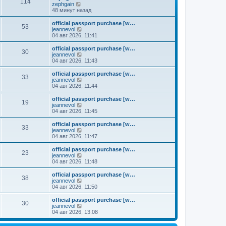
к
114
П
zephgain
м
е
п
е
48 минут назад
у
д
о
р
с
н
с
е
о
official passport purchase [w…
е
л
53
й
о
П
jeannevol
м
е
т
б
е
04 авг 2026, 11:41
у
д
и
щ
р
с
н
к
е
е
о
official passport purchase [w…
е
30
п
н
й
П
о
jeannevol
м
о
и
т
е
б
04 авг 2026, 11:43
у
с
ю
и
р
щ
с
л
к
е
е
о
official passport purchase [w…
е
33
п
й
н
о
П
jeannevol
д
о
т
и
б
е
04 авг 2026, 11:44
н
с
и
ю
щ
р
е
л
к
е
е
official passport purchase [w…
м
е
19
п
н
й
П
jeannevol
у
д
о
и
т
е
04 авг 2026, 11:45
с
н
с
ю
и
р
о
е
л
к
е
official passport purchase [w…
о
м
е
33
п
й
П
jeannevol
б
у
д
о
т
е
04 авг 2026, 11:47
щ
с
н
с
и
р
е
о
е
л
к
е
н
official passport purchase [w…
о
м
е
23
п
й
и
П
jeannevol
б
у
д
о
т
ю
е
04 авг 2026, 11:48
щ
с
н
с
и
р
е
о
е
л
к
е
н
official passport purchase [w…
о
м
е
38
п
й
и
П
jeannevol
б
у
д
о
т
ю
е
04 авг 2026, 11:50
щ
с
н
с
и
р
е
о
е
л
к
е
н
official passport purchase [w…
о
м
е
30
п
й
и
П
jeannevol
б
у
д
о
т
ю
е
04 авг 2026, 13:08
щ
с
н
с
и
р
е
о
е
л
к
е
н
о