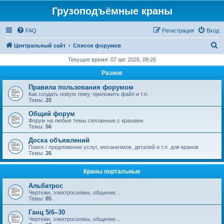
Грузоподъёмные краны
FAQ
Регистрация
Вход
П
Центральный сайт
Список форумов
о
Текущее время: 07 авг 2026, 09:26
и
Разное
с
Правила пользования форумом
к
Как создать новую тему, приложить файл и т.п.
Темы:
20
Общий форум
Форум на любые темы связанные с кранами.
Темы:
56
Доска объявлений
Поиск / предложение услуг, механизмов, деталей и т.п. для кранов
Темы:
26
Краны портальные
Альбатрос
Чертежи, электросхемы, общение...
Темы:
85
Ганц 5/6–30
Чертежи, электросхемы, общение...