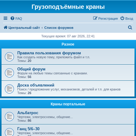
Грузоподъёмные краны
FAQ
Регистрация
Вход
П
Центральный сайт
Список форумов
о
Текущее время: 07 авг 2026, 22:41
и
Разное
с
Правила пользования форумом
к
Как создать новую тему, приложить файл и т.п.
Темы:
20
Общий форум
Форум на любые темы связанные с кранами.
Темы:
56
Доска объявлений
Поиск / предложение услуг, механизмов, деталей и т.п. для кранов
Темы:
26
Краны портальные
Альбатрос
Чертежи, электросхемы, общение...
Темы:
86
Ганц 5/6–30
Чертежи, электросхемы, общение...