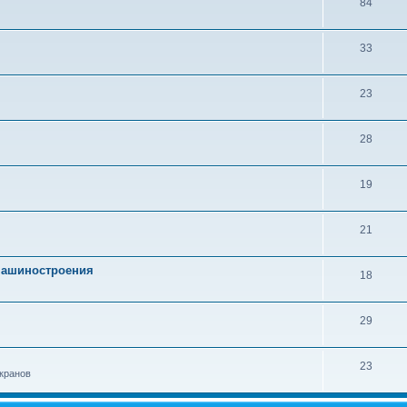
84
33
23
28
19
21
 машиностроения
18
29
23
кранов