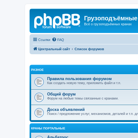
Грузоподъёмные
Всё о грузоподъёмных кранах
Ссылки
FAQ
Центральный сайт
Список форумов
РАЗНОЕ
Правила пользования форумом
Как создать новую тему, приложить файл и т.п.
Общий форум
Форум на любые темы связанные с кранами.
Доска объявлений
Поиск / предложение услуг, механизмов, деталей и т.п. д
КРАНЫ ПОРТАЛЬНЫЕ
Альбатрос