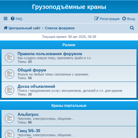
Грузоподъёмные краны
FAQ
Регистрация
Вход
П
Центральный сайт
Список форумов
о
Текущее время: 08 авг 2026, 08:38
и
Разное
с
Правила пользования форумом
к
Как создать новую тему, приложить файл и т.п.
Темы:
20
Общий форум
Форум на любые темы связанные с кранами.
Темы:
56
Доска объявлений
Поиск / предложение услуг, механизмов, деталей и т.п. для кранов
Темы:
26
Краны портальные
Альбатрос
Чертежи, электросхемы, общение...
Темы:
86
Ганц 5/6–30
Чертежи, электросхемы, общение...