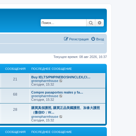
Поиск
Расширенный по
Регистрация
Вход
Текущее время: 08 авг 2026, 16:37
СООБЩЕНИЯ
ПОСЛЕДНЕЕ СООБЩЕНИЕ
Buy IELTS/PMP/NEBOSH/NCLEX,CI…
21
П
greenpharmhouse
е
Сегодня, 15:32
р
е
Compre pasaportes reales y fa…
68
й
П
greenpharmhouse
т
е
Сегодня, 15:32
и
р
к
е
購買真假護照, 購買正品美國護照、加拿大護照
28
п
й
（微信ID：W…
о
т
П
greenpharmhouse
с
и
е
Сегодня, 15:32
л
к
р
е
п
е
д
о
й
н
СООБЩЕНИЯ
ПОСЛЕДНЕЕ СООБЩЕНИЕ
с
т
е
л