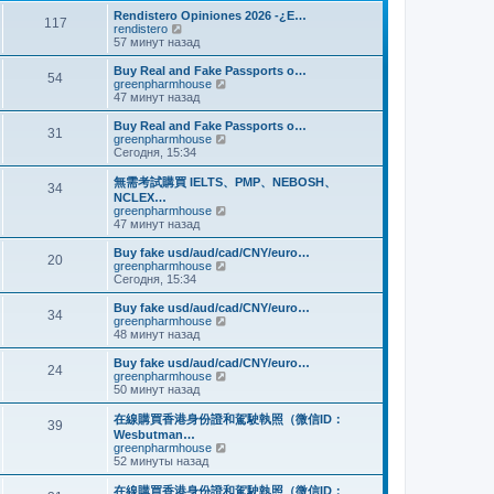
и
м
е
Rendistero Opiniones 2026 -¿E…
к
117
у
д
П
rendistero
п
с
н
е
57 минут назад
о
о
е
р
с
о
м
е
Buy Real and Fake Passports o…
л
б
54
у
й
П
greenpharmhouse
е
щ
с
т
е
47 минут назад
д
е
о
и
р
н
н
о
к
е
Buy Real and Fake Passports o…
е
и
б
31
п
й
П
greenpharmhouse
м
ю
щ
о
т
е
Сегодня, 15:34
у
е
с
и
р
с
н
л
к
е
о
無需考試購買 IELTS、PMP、NEBOSH、
и
е
34
п
й
о
NCLEX…
ю
д
о
т
б
П
greenpharmhouse
н
с
и
щ
е
47 минут назад
е
л
к
е
р
м
е
п
н
е
Buy fake usd/aud/cad/CNY/euro…
у
д
о
20
и
й
П
greenpharmhouse
с
н
с
ю
т
е
Сегодня, 15:34
о
е
л
и
р
о
м
е
к
е
б
Buy fake usd/aud/cad/CNY/euro…
у
д
34
п
й
щ
П
greenpharmhouse
с
н
о
т
е
е
48 минут назад
о
е
с
и
н
р
о
м
л
к
и
е
б
Buy fake usd/aud/cad/CNY/euro…
у
е
24
п
ю
й
щ
П
greenpharmhouse
с
д
о
т
е
е
50 минут назад
о
н
с
и
н
р
о
е
л
к
и
е
б
在線購買香港身份證和駕駛執照（微信ID：
м
е
39
п
ю
й
щ
Wesbutman…
у
д
о
т
е
П
greenpharmhouse
с
н
с
и
н
е
52 минуты назад
о
е
л
к
и
р
о
м
е
п
ю
е
б
у
在線購買香港身份證和駕駛執照（微信ID：
д