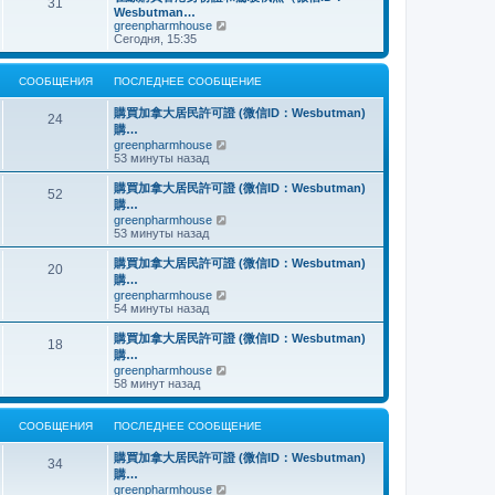
о
31
й
щ
с
н
Wesbutman…
с
т
е
о
е
П
greenpharmhouse
л
и
н
о
м
е
Сегодня, 15:35
е
к
и
б
у
р
д
п
ю
щ
с
е
н
о
е
о
й
е
СООБЩЕНИЯ
ПОСЛЕДНЕЕ СООБЩЕНИЕ
с
н
о
т
м
л
и
б
и
у
е
購買加拿大居民許可證 (微信ID：Wesbutman)
ю
щ
к
24
с
д
購…
е
п
о
н
н
о
П
greenpharmhouse
о
е
и
с
е
53 минуты назад
б
м
ю
л
р
щ
у
е
е
е
購買加拿大居民許可證 (微信ID：Wesbutman)
с
52
д
й
н
購…
о
н
т
и
о
П
greenpharmhouse
е
и
ю
б
е
53 минуты назад
м
к
щ
р
у
п
е
е
購買加拿大居民許可證 (微信ID：Wesbutman)
с
о
20
н
й
о
с
購…
и
т
о
л
П
greenpharmhouse
ю
и
б
е
е
54 минуты назад
к
щ
д
р
п
е
н
е
購買加拿大居民許可證 (微信ID：Wesbutman)
о
н
е
18
й
с
購…
и
м
т
л
ю
у
П
greenpharmhouse
и
е
с
е
58 минут назад
к
д
о
р
п
н
о
е
о
е
б
й
СООБЩЕНИЯ
ПОСЛЕДНЕЕ СООБЩЕНИЕ
с
м
щ
т
л
у
е
и
е
購買加拿大居民許可證 (微信ID：Wesbutman)
с
н
к
34
д
о
購…
и
п
н
о
ю
о
П
greenpharmhouse
е