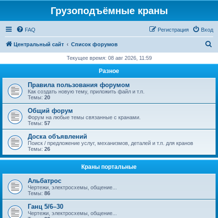
Грузоподъёмные краны
FAQ
Регистрация
Вход
П
Центральный сайт
Список форумов
о
Текущее время: 08 авг 2026, 11:59
и
Разное
с
Правила пользования форумом
к
Как создать новую тему, приложить файл и т.п.
Темы:
20
Общий форум
Форум на любые темы связанные с кранами.
Темы:
57
Доска объявлений
Поиск / предложение услуг, механизмов, деталей и т.п. для кранов
Темы:
26
Краны портальные
Альбатрос
Чертежи, электросхемы, общение...
Темы:
86
Ганц 5/6–30
Чертежи, электросхемы, общение...