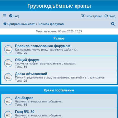
Грузоподъёмные краны
FAQ
Регистрация
Вход
П
Центральный сайт
Список форумов
о
Текущее время: 06 авг 2026, 23:27
и
Разное
с
Правила пользования форумом
к
Как создать новую тему, приложить файл и т.п.
Темы:
20
Общий форум
Форум на любые темы связанные с кранами.
Темы:
56
Доска объявлений
Поиск / предложение услуг, механизмов, деталей и т.п. для кранов
Темы:
26
Краны портальные
Альбатрос
Чертежи, электросхемы, общение...
Темы:
85
Ганц 5/6–30
Чертежи, электросхемы, общение...