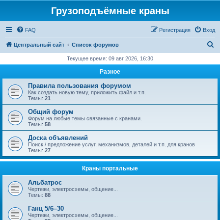
Грузоподъёмные краны
FAQ
Регистрация
Вход
П
Центральный сайт
Список форумов
о
Текущее время: 09 авг 2026, 16:30
и
Разное
с
Правила пользования форумом
к
Как создать новую тему, приложить файл и т.п.
Темы:
21
Общий форум
Форум на любые темы связанные с кранами.
Темы:
58
Доска объявлений
Поиск / предложение услуг, механизмов, деталей и т.п. для кранов
Темы:
27
Краны портальные
Альбатрос
Чертежи, электросхемы, общение...
Темы:
88
Ганц 5/6–30
Чертежи, электросхемы, общение...