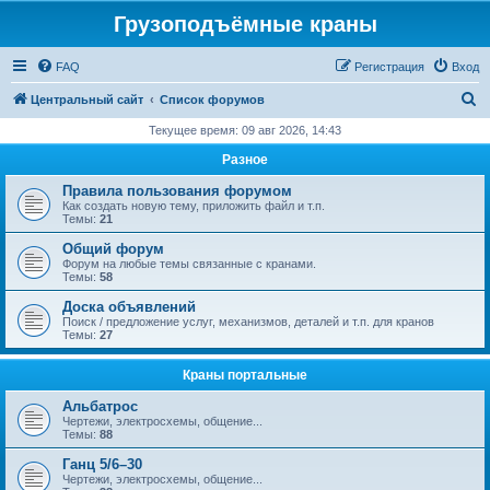
Грузоподъёмные краны
FAQ
Регистрация
Вход
П
Центральный сайт
Список форумов
о
Текущее время: 09 авг 2026, 14:43
и
Разное
с
Правила пользования форумом
к
Как создать новую тему, приложить файл и т.п.
Темы:
21
Общий форум
Форум на любые темы связанные с кранами.
Темы:
58
Доска объявлений
Поиск / предложение услуг, механизмов, деталей и т.п. для кранов
Темы:
27
Краны портальные
Альбатрос
Чертежи, электросхемы, общение...
Темы:
88
Ганц 5/6–30
Чертежи, электросхемы, общение...