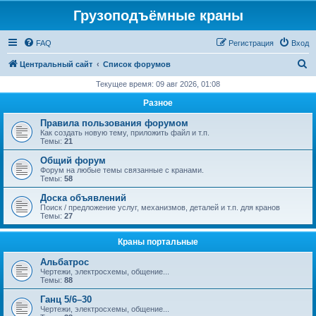
Грузоподъёмные краны
FAQ
Регистрация
Вход
П
Центральный сайт
Список форумов
о
Текущее время: 09 авг 2026, 01:08
и
Разное
с
Правила пользования форумом
к
Как создать новую тему, приложить файл и т.п.
Темы:
21
Общий форум
Форум на любые темы связанные с кранами.
Темы:
58
Доска объявлений
Поиск / предложение услуг, механизмов, деталей и т.п. для кранов
Темы:
27
Краны портальные
Альбатрос
Чертежи, электросхемы, общение...
Темы:
88
Ганц 5/6–30
Чертежи, электросхемы, общение...