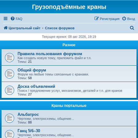
Грузоподъёмные краны
FAQ
Регистрация
Вход
П
Центральный сайт
Список форумов
о
Текущее время: 08 авг 2026, 19:19
и
Разное
с
Правила пользования форумом
к
Как создать новую тему, приложить файл и т.п.
Темы:
21
Общий форум
Форум на любые темы связанные с кранами.
Темы:
58
Доска объявлений
Поиск / предложение услуг, механизмов, деталей и т.п. для кранов
Темы:
27
Краны портальные
Альбатрос
Чертежи, электросхемы, общение...
Темы:
88
Ганц 5/6–30
Чертежи, электросхемы, общение...