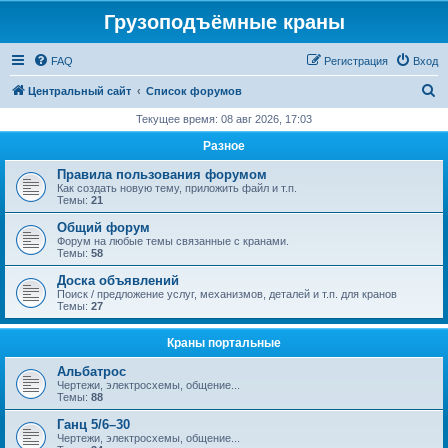
Грузоподъёмные краны
FAQ
Регистрация
Вход
П
Центральный сайт
Список форумов
о
Текущее время: 08 авг 2026, 17:03
и
Разное
с
Правила пользования форумом
к
Как создать новую тему, приложить файл и т.п.
Темы:
21
Общий форум
Форум на любые темы связанные с кранами.
Темы:
58
Доска объявлений
Поиск / предложение услуг, механизмов, деталей и т.п. для кранов
Темы:
27
Краны портальные
Альбатрос
Чертежи, электросхемы, общение...
Темы:
88
Ганц 5/6–30
Чертежи, электросхемы, общение...