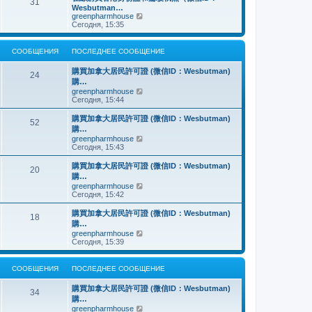
о
31
й
щ
с
н
Wesbutman…
с
т
е
о
е
П
greenpharmhouse
л
и
н
о
м
е
Сегодня, 15:35
е
к
и
б
у
р
д
п
ю
щ
с
е
н
о
е
о
й
е
СООБЩЕНИЯ
ПОСЛЕДНЕЕ СООБЩЕНИЕ
с
н
о
т
м
л
и
б
и
у
е
購買加拿大居民許可證 (微信ID：Wesbutman)
ю
щ
к
24
с
д
購…
е
п
о
н
н
о
П
greenpharmhouse
о
е
и
с
е
Сегодня, 15:44
б
м
ю
л
р
щ
у
е
е
е
購買加拿大居民許可證 (微信ID：Wesbutman)
с
52
д
й
н
購…
о
н
т
и
о
П
greenpharmhouse
е
и
ю
б
е
Сегодня, 15:43
м
к
щ
р
у
п
е
е
購買加拿大居民許可證 (微信ID：Wesbutman)
с
о
20
н
й
о
с
購…
и
т
о
л
П
greenpharmhouse
ю
и
б
е
е
Сегодня, 15:42
к
щ
д
р
п
е
н
е
購買加拿大居民許可證 (微信ID：Wesbutman)
о
н
е
18
й
с
購…
и
м
т
л
ю
у
П
greenpharmhouse
и
е
с
е
Сегодня, 15:39
к
д
о
р
п
н
о
е
о
е
б
й
СООБЩЕНИЯ
ПОСЛЕДНЕЕ СООБЩЕНИЕ
с
м
щ
т
л
у
е
и
е
購買加拿大居民許可證 (微信ID：Wesbutman)
с
н
к
34
д
о
購…
и
п
н
о
ю
о
П
greenpharmhouse
е