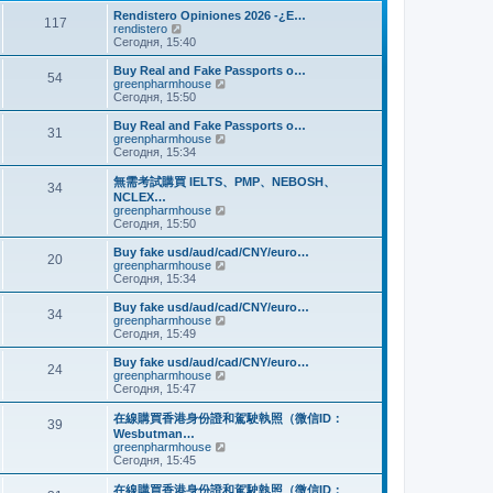
и
м
е
Rendistero Opiniones 2026 -¿E…
к
117
у
д
П
rendistero
п
с
н
е
Сегодня, 15:40
о
о
е
р
с
о
м
е
Buy Real and Fake Passports o…
л
б
54
у
й
П
greenpharmhouse
е
щ
с
т
е
Сегодня, 15:50
д
е
о
и
р
н
н
о
к
е
Buy Real and Fake Passports o…
е
и
б
31
п
й
П
greenpharmhouse
м
ю
щ
о
т
е
Сегодня, 15:34
у
е
с
и
р
с
н
л
к
е
о
無需考試購買 IELTS、PMP、NEBOSH、
и
е
34
п
й
о
NCLEX…
ю
д
о
т
б
П
greenpharmhouse
н
с
и
щ
е
Сегодня, 15:50
е
л
к
е
р
м
е
п
н
е
Buy fake usd/aud/cad/CNY/euro…
у
д
о
20
и
й
П
greenpharmhouse
с
н
с
ю
т
е
Сегодня, 15:34
о
е
л
и
р
о
м
е
к
е
б
Buy fake usd/aud/cad/CNY/euro…
у
д
34
п
й
щ
П
greenpharmhouse
с
н
о
т
е
е
Сегодня, 15:49
о
е
с
и
н
р
о
м
л
к
и
е
б
Buy fake usd/aud/cad/CNY/euro…
у
е
24
п
ю
й
щ
П
greenpharmhouse
с
д
о
т
е
е
Сегодня, 15:47
о
н
с
и
н
р
о
е
л
к
и
е
б
在線購買香港身份證和駕駛執照（微信ID：
м
е
39
п
ю
й
щ
Wesbutman…
у
д
о
т
е
П
greenpharmhouse
с
н
с
и
н
е
Сегодня, 15:45
о
е
л
к
и
р
о
м
е
п
ю
е
б
у
在線購買香港身份證和駕駛執照（微信ID：
д