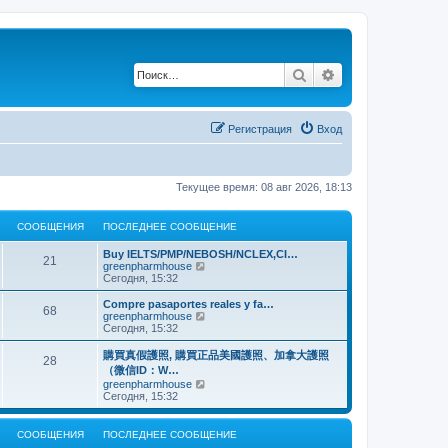
Поиск
Расширенный по
Регистрация
Вход
Текущее время: 08 авг 2026, 18:13
СООБЩЕНИЯ
ПОСЛЕДНЕЕ СООБЩЕНИЕ
Buy IELTS/PMP/NEBOSH/NCLEX,CI…
21
П
greenpharmhouse
е
Сегодня, 15:32
р
е
Compre pasaportes reales y fa…
68
й
П
greenpharmhouse
т
е
Сегодня, 15:32
и
р
к
е
購買真假護照, 購買正品美國護照、加拿大護照
28
п
й
（微信ID：W…
о
т
П
greenpharmhouse
с
и
е
Сегодня, 15:32
л
к
р
е
п
е
д
о
й
н
СООБЩЕНИЯ
ПОСЛЕДНЕЕ СООБЩЕНИЕ
с
т
е
л