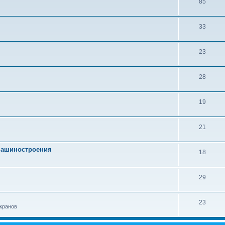
85
33
23
28
19
21
 машиностроения
18
29
23
кранов