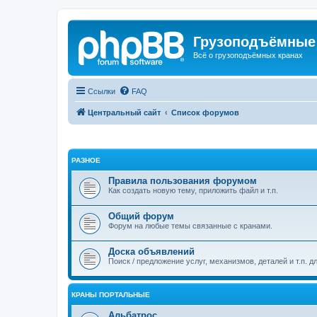
Грузоподъёмные
Всё о грузоподъёмных кранах
Ссылки
FAQ
Центральный сайт
Список форумов
РАЗНОЕ
Правила пользования форумом
Как создать новую тему, приложить файл и т.п.
Общий форум
Форум на любые темы связанные с кранами.
Доска объявлений
Поиск / предложение услуг, механизмов, деталей и т.п. д
КРАНЫ ПОРТАЛЬНЫЕ
Альбатрос