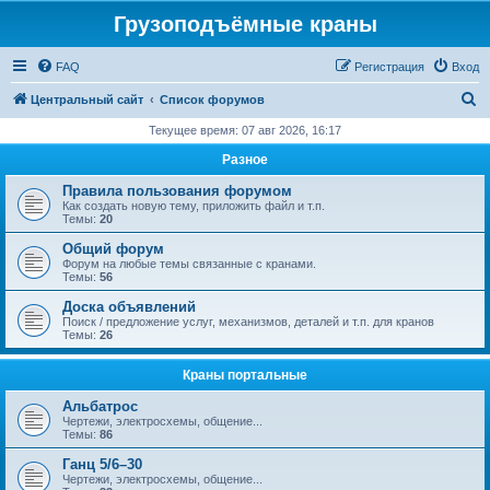
Грузоподъёмные краны
FAQ
Регистрация
Вход
П
Центральный сайт
Список форумов
о
Текущее время: 07 авг 2026, 16:17
и
Разное
с
Правила пользования форумом
к
Как создать новую тему, приложить файл и т.п.
Темы:
20
Общий форум
Форум на любые темы связанные с кранами.
Темы:
56
Доска объявлений
Поиск / предложение услуг, механизмов, деталей и т.п. для кранов
Темы:
26
Краны портальные
Альбатрос
Чертежи, электросхемы, общение...
Темы:
86
Ганц 5/6–30
Чертежи, электросхемы, общение...