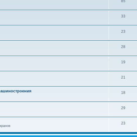
85
33
23
28
19
21
 машиностроения
18
29
23
кранов