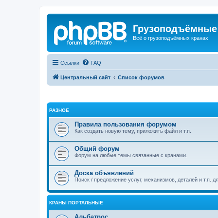
Грузоподъёмные
Всё о грузоподъёмных кранах
Ссылки
FAQ
Центральный сайт
Список форумов
РАЗНОЕ
Правила пользования форумом
Как создать новую тему, приложить файл и т.п.
Общий форум
Форум на любые темы связанные с кранами.
Доска объявлений
Поиск / предложение услуг, механизмов, деталей и т.п. д
КРАНЫ ПОРТАЛЬНЫЕ
Альбатрос