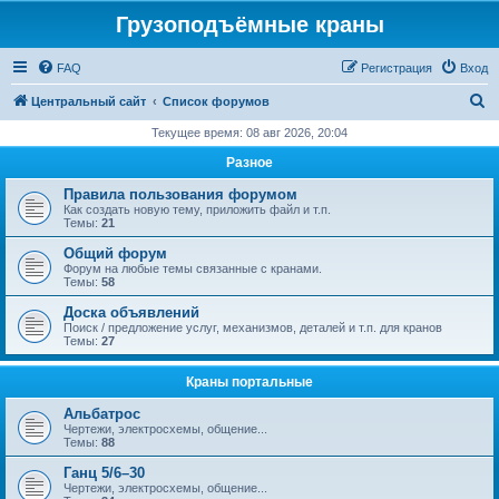
Грузоподъёмные краны
FAQ
Регистрация
Вход
П
Центральный сайт
Список форумов
о
Текущее время: 08 авг 2026, 20:04
и
Разное
с
Правила пользования форумом
к
Как создать новую тему, приложить файл и т.п.
Темы:
21
Общий форум
Форум на любые темы связанные с кранами.
Темы:
58
Доска объявлений
Поиск / предложение услуг, механизмов, деталей и т.п. для кранов
Темы:
27
Краны портальные
Альбатрос
Чертежи, электросхемы, общение...
Темы:
88
Ганц 5/6–30
Чертежи, электросхемы, общение...