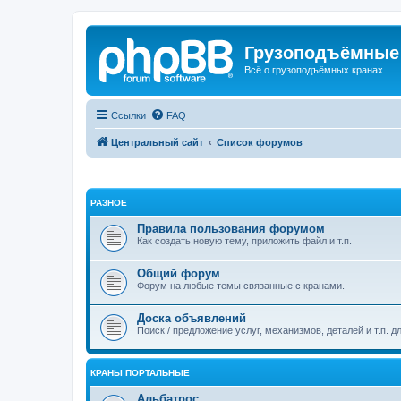
Грузоподъёмные
Всё о грузоподъёмных кранах
Ссылки
FAQ
Центральный сайт
Список форумов
РАЗНОЕ
Правила пользования форумом
Как создать новую тему, приложить файл и т.п.
Общий форум
Форум на любые темы связанные с кранами.
Доска объявлений
Поиск / предложение услуг, механизмов, деталей и т.п. д
КРАНЫ ПОРТАЛЬНЫЕ
Альбатрос