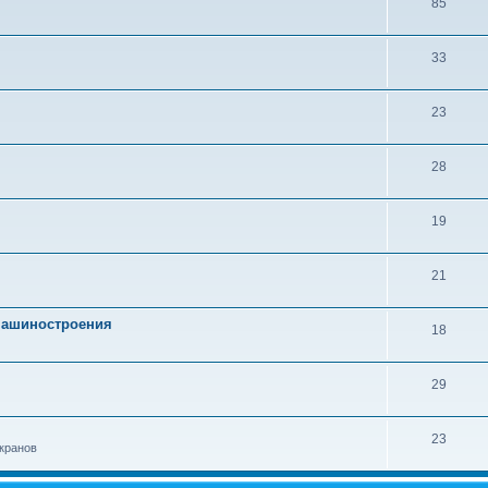
85
33
23
28
19
21
 машиностроения
18
29
23
кранов