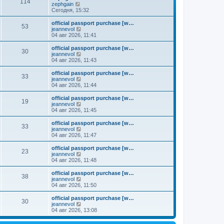
к
114
П
zephgain
м
е
п
е
Сегодня, 15:32
у
д
о
р
с
н
с
е
о
official passport purchase [w…
е
л
53
й
о
П
jeannevol
м
е
т
б
е
04 авг 2026, 11:41
у
д
и
щ
р
с
н
к
е
е
о
official passport purchase [w…
е
30
п
н
й
П
о
jeannevol
м
о
и
т
е
б
04 авг 2026, 11:43
у
с
ю
и
р
щ
с
л
к
е
е
о
official passport purchase [w…
е
33
п
й
н
о
П
jeannevol
д
о
т
и
б
е
04 авг 2026, 11:44
н
с
и
ю
щ
р
е
л
к
е
е
official passport purchase [w…
м
е
19
п
н
й
П
jeannevol
у
д
о
и
т
е
04 авг 2026, 11:45
с
н
с
ю
и
р
о
е
л
к
е
official passport purchase [w…
о
м
е
33
п
й
П
jeannevol
б
у
д
о
т
е
04 авг 2026, 11:47
щ
с
н
с
и
р
е
о
е
л
к
е
н
official passport purchase [w…
о
м
е
23
п
й
и
П
jeannevol
б
у
д
о
т
ю
е
04 авг 2026, 11:48
щ
с
н
с
и
р
е
о
е
л
к
е
н
official passport purchase [w…
о
м
е
38
п
й
и
П
jeannevol
б
у
д
о
т
ю
е
04 авг 2026, 11:50
щ
с
н
с
и
р
е
о
е
л
к
е
н
official passport purchase [w…
о
м
е
30
п
й
и
П
jeannevol
б
у
д
о
т
ю
е
04 авг 2026, 13:08
щ
с
н
с
и
р
е
о
е
л
к
е
н
о