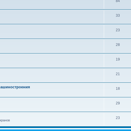
84
33
23
28
19
21
 машиностроения
18
29
23
кранов