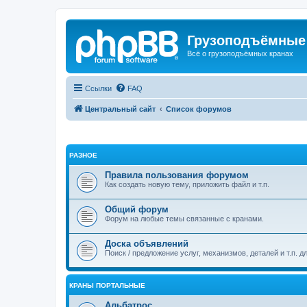
Грузоподъёмные
Всё о грузоподъёмных кранах
Ссылки
FAQ
Центральный сайт
Список форумов
РАЗНОЕ
Правила пользования форумом
Как создать новую тему, приложить файл и т.п.
Общий форум
Форум на любые темы связанные с кранами.
Доска объявлений
Поиск / предложение услуг, механизмов, деталей и т.п. д
КРАНЫ ПОРТАЛЬНЫЕ
Альбатрос