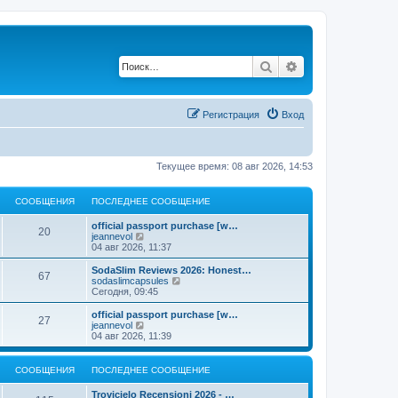
Поиск
Расширенный по
Регистрация
Вход
Текущее время: 08 авг 2026, 14:53
СООБЩЕНИЯ
ПОСЛЕДНЕЕ СООБЩЕНИЕ
official passport purchase [w…
20
П
jeannevol
е
04 авг 2026, 11:37
р
е
SodaSlim Reviews 2026: Honest…
67
й
П
sodaslimcapsules
т
е
Сегодня, 09:45
и
р
к
е
official passport purchase [w…
27
п
й
П
jeannevol
о
т
е
04 авг 2026, 11:39
с
и
р
л
к
е
е
п
й
СООБЩЕНИЯ
ПОСЛЕДНЕЕ СООБЩЕНИЕ
д
о
т
н
с
и
Trovicielo Recensioni 2026 - …
е
л