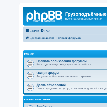
Грузоподъёмные
Всё о грузоподъёмных кранах
Ссылки
FAQ
Центральный сайт
Список форумов
РАЗНОЕ
Правила пользования форумом
Как создать новую тему, приложить файл и т.п.
Общий форум
Форум на любые темы связанные с кранами.
Доска объявлений
Поиск / предложение услуг, механизмов, деталей и т.п. д
КРАНЫ ПОРТАЛЬНЫЕ
Альбатрос