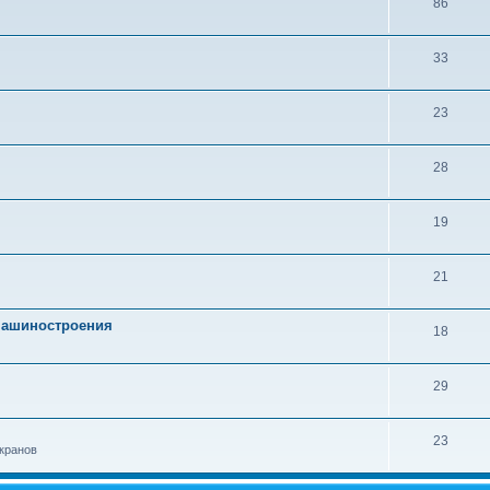
86
33
23
28
19
21
 машиностроения
18
29
23
кранов