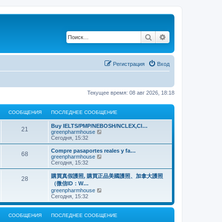
Поиск
Расширенный по
Регистрация
Вход
Текущее время: 08 авг 2026, 18:18
СООБЩЕНИЯ
ПОСЛЕДНЕЕ СООБЩЕНИЕ
Buy IELTS/PMP/NEBOSH/NCLEX,CI…
21
П
greenpharmhouse
е
Сегодня, 15:32
р
е
Compre pasaportes reales y fa…
68
й
П
greenpharmhouse
т
е
Сегодня, 15:32
и
р
к
е
購買真假護照, 購買正品美國護照、加拿大護照
28
п
й
（微信ID：W…
о
т
П
greenpharmhouse
с
и
е
Сегодня, 15:32
л
к
р
е
п
е
д
о
й
н
СООБЩЕНИЯ
ПОСЛЕДНЕЕ СООБЩЕНИЕ
с
т
е
л