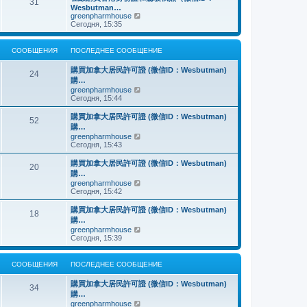
о
31
й
щ
с
н
Wesbutman…
с
т
е
о
е
П
greenpharmhouse
л
и
н
о
м
е
Сегодня, 15:35
е
к
и
б
у
р
д
п
ю
щ
с
е
н
о
е
о
й
е
СООБЩЕНИЯ
ПОСЛЕДНЕЕ СООБЩЕНИЕ
с
н
о
т
м
л
и
б
и
у
е
購買加拿大居民許可證 (微信ID：Wesbutman)
ю
щ
к
24
с
д
購…
е
п
о
н
н
о
П
greenpharmhouse
о
е
и
с
е
Сегодня, 15:44
б
м
ю
л
р
щ
у
е
е
е
購買加拿大居民許可證 (微信ID：Wesbutman)
с
52
д
й
н
購…
о
н
т
и
о
П
greenpharmhouse
е
и
ю
б
е
Сегодня, 15:43
м
к
щ
р
у
п
е
е
購買加拿大居民許可證 (微信ID：Wesbutman)
с
о
20
н
й
о
с
購…
и
т
о
л
П
greenpharmhouse
ю
и
б
е
е
Сегодня, 15:42
к
щ
д
р
п
е
н
е
購買加拿大居民許可證 (微信ID：Wesbutman)
о
н
е
18
й
с
購…
и
м
т
л
ю
у
П
greenpharmhouse
и
е
с
е
Сегодня, 15:39
к
д
о
р
п
н
о
е
о
е
б
й
СООБЩЕНИЯ
ПОСЛЕДНЕЕ СООБЩЕНИЕ
с
м
щ
т
л
у
е
и
е
購買加拿大居民許可證 (微信ID：Wesbutman)
с
н
к
34
д
о
購…
и
п
н
о
ю
о
П
greenpharmhouse
е