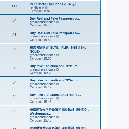
и
м
е
Rendistero Opiniones 2026 -¿E…
к
117
у
д
П
rendistero
п
с
н
е
Сегодня, 15:40
о
о
е
р
с
о
м
е
Buy Real and Fake Passports o…
л
б
54
у
й
П
greenpharmhouse
е
щ
с
т
е
Сегодня, 15:50
д
е
о
и
р
н
н
о
к
е
Buy Real and Fake Passports o…
е
и
б
31
п
й
П
greenpharmhouse
м
ю
щ
о
т
е
Сегодня, 15:34
у
е
с
и
р
с
н
л
к
е
о
無需考試購買 IELTS、PMP、NEBOSH、
и
е
34
п
й
о
NCLEX…
ю
д
о
т
б
П
greenpharmhouse
н
с
и
щ
е
Сегодня, 15:50
е
л
к
е
р
м
е
п
н
е
Buy fake usd/aud/cad/CNY/euro…
у
д
о
20
и
й
П
greenpharmhouse
с
н
с
ю
т
е
Сегодня, 15:34
о
е
л
и
р
о
м
е
к
е
б
Buy fake usd/aud/cad/CNY/euro…
у
д
34
п
й
щ
П
greenpharmhouse
с
н
о
т
е
е
Сегодня, 15:49
о
е
с
и
н
р
о
м
л
к
и
е
б
Buy fake usd/aud/cad/CNY/euro…
у
е
24
п
ю
й
щ
П
greenpharmhouse
с
д
о
т
е
е
Сегодня, 15:47
о
н
с
и
н
р
о
е
л
к
и
е
б
在線購買香港身份證和駕駛執照（微信ID：
м
е
39
п
ю
й
щ
Wesbutman…
у
д
о
т
е
П
greenpharmhouse
с
н
с
и
н
е
Сегодня, 15:45
о
е
л
к
и
р
о
м
е
п
ю
е
б
у
在線購買香港身份證和駕駛執照（微信ID：
д