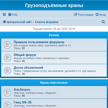
Грузоподъёмные краны
FAQ
Регистрация
Вход
П
Центральный сайт
Список форумов
о
Текущее время: 08 авг 2026, 00:44
и
Разное
с
Правила пользования форумом
к
Как создать новую тему, приложить файл и т.п.
Темы:
20
Общий форум
Форум на любые темы связанные с кранами.
Темы:
56
Доска объявлений
Поиск / предложение услуг, механизмов, деталей и т.п. для кранов
Темы:
26
Краны портальные
Альбатрос
Чертежи, электросхемы, общение...
Темы:
86
Ганц 5/6–30
Чертежи, электросхемы, общение...