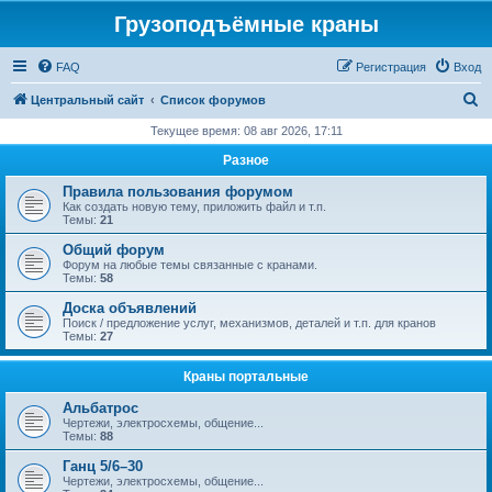
Грузоподъёмные краны
FAQ
Регистрация
Вход
П
Центральный сайт
Список форумов
о
Текущее время: 08 авг 2026, 17:11
и
Разное
с
Правила пользования форумом
к
Как создать новую тему, приложить файл и т.п.
Темы:
21
Общий форум
Форум на любые темы связанные с кранами.
Темы:
58
Доска объявлений
Поиск / предложение услуг, механизмов, деталей и т.п. для кранов
Темы:
27
Краны портальные
Альбатрос
Чертежи, электросхемы, общение...
Темы:
88
Ганц 5/6–30
Чертежи, электросхемы, общение...